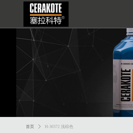
首页
ꄲ
H-30372 浅棕色